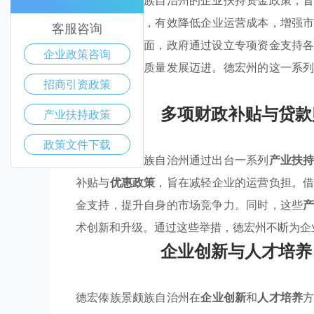
德宏傣族景颇族自治州的企业扶持资金政策，
贴
和
贷款贴息
，有效降低企业运营成本，增强
客服咨询
在人才培养方面，政府通过设立专项资金支持
企业政策咨询
地方经济向高质量发展迈进。德宏州的这一系
招商引资政策
坚实基础。
多项财政补贴与贷款
产业扶持政策
政策文件下载
德宏傣族景颇族自治州通过出台一系列
产业扶
补贴与
优惠政策
，旨在减轻企业的运营负担。
金支持，提升自身的市场竞争力。同时，这些
术创新和升级。通过这些举措，德宏州不断为企
企业创新与人才培养
德宏傣族景颇族自治州在
企业创新
和
人才培养