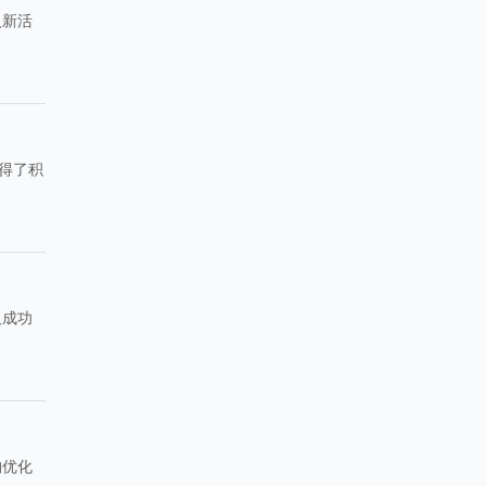
入新活
得了积
及成功
构优化