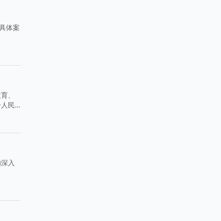
具体案
教育、
升人民
的深入